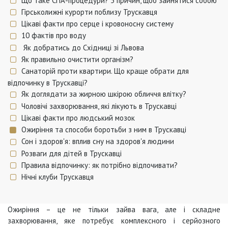
Що таке СПА-процедури? 5 причин, щоб зайнятися собою
Гірськолижні курорти поблизу Трускавця
Цікаві факти про серце і кровоносну систему
10 фактів про воду
Як добратись до Східниці зі Львова
Як правильно очистити організм?
Санаторій проти квартири. Що краще обрати для
відпочинку в Трускавці?
Як доглядати за жирною шкірою обличчя влітку?
Чоловічі захворювання, які лікують в Трускавці
Цікаві факти про людський мозок
Ожиріння та способи боротьби з ним в Трускавці
Сон і здоров'я: вплив сну на здоров'я людини
Розваги для дітей в Трускавці
Правила відпочинку: як потрібно відпочивати?
Нічні клуби Трускавця
Ожиріння – це не тільки зайва вага, але і складне
захворювання, яке потребує комплексного і серйозного