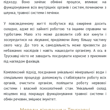
підходу. Воно зачіпає обмінні процеси, впливає на
функціонування всіх внутрішніх органів і систем, починаючи з
шлунка, травної системи і печінки.
У повсякденному житті позбутися від ожиріння досить
складно, адже всі зайняті роботою та іншими справами чи
турботами. Мало хто може дозволити собі все кинути і
зосередитися на лікуванні, приділяючи йому більшу частину
свого часу. До того ж, самодіяльність може призвести до
небажаних наслідків і навіть нашкодити організму. А ось в
Трускавці ніхто не завадить поєднувати корисне з приємним
під наглядом фахівців.
Комплексний підхід, поєднання унікальної мінеральної води і
спеціальних процедур допоможуть стабілізувати роботу всіх
органів, очистити організм, поліпшити роботу нервової
системи і власний психологічний стан. Унікальний склад
місцевих вод покращує функціонування травної системи і
обмін речовин, зміцнює імунітет.
Методи лікування у Трускавці