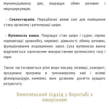
імуномодулюючу дію, покращує обмін речовин і
мікроциркуляцію.
-
Спелеотерапія.
Передбачає вплив солі для поліпшення
стану організму і регенерації шкіри.
-
Вуглекисла ванна.
Покращує стан шкіри і судин, сприяє
нормалізації кровообігу, нервової діяльності, обміну речовин,
функціонування ендокринних залоз. Суха вуглекисла ванна
відрізняється одночасним використанням вуглекислого газу і
пари.
Також застосовуються різні види масажу, інгаляції, озокерит,
продумана програма в тренажерному залі і всілякі
фізіопроцедури, комплекс яких дозволяє досягти кращого
результату.
Комплексний підхід у боротьбі з
ожирінням