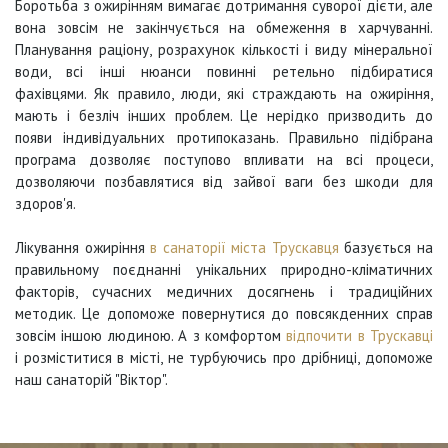
Боротьба з ожирінням вимагає дотримання суворої дієти, але
вона зовсім не закінчується на обмеження в харчуванні.
Планування раціону, розрахунок кількості і виду мінеральної
води, всі інші нюанси повинні ретельно підбиратися
фахівцями. Як правило, люди, які страждають на ожиріння,
мають і безліч інших проблем. Це нерідко призводить до
появи індивідуальних протипоказань. Правильно підібрана
програма дозволяє поступово впливати на всі процеси,
дозволяючи позбавлятися від зайвої ваги без шкоди для
здоров'я.
Лікування ожиріння
в санаторії міста Трускавця
базується на
правильному поєднанні унікальних природно-кліматичних
факторів, сучасних медичних досягнень і традиційних
методик. Це допоможе повернутися до повсякденних справ
зовсім іншою людиною. А з комфортом
відпочити в Трускавці
і розміститися в місті, не турбуючись про дрібниці, допоможе
наш санаторій "Віктор".